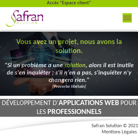
Accès "Espace client"
Vous avez un projet, nous avons la
solution.
"Si un problème a une
solution
, alors il est inutile
de s'en inquiéter ; s'il n'en a pas, s'inquiéter n'y
changera rien."
[Proverbe tibétain]
APPLICATIONS WEB
DÉVELOPPEMENT D'
POUR
PROFESSIONNELS
LES
Safran Solution © 2021
Mentions Légales